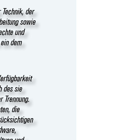
 Technik, der
beitung sowie
echte und
 ein dem
erfügbarkeit
h des sie
er Trennung.
ten, die
rücksichtigen
dware,