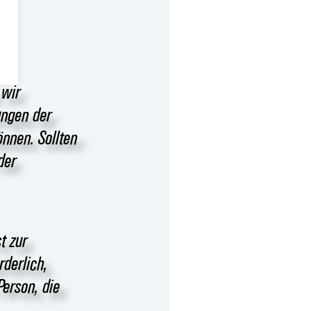
 wir
ungen der
nnen. Sollten
der
t zur
rderlich,
Person, die