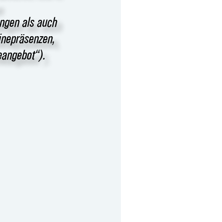
ngen als auch
inepräsenzen,
eangebot“).