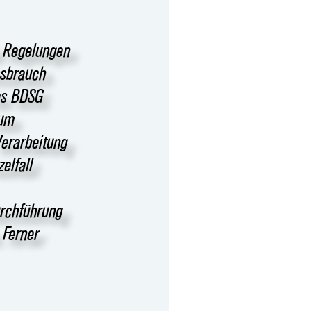
e Regelungen
ssbrauch
as BDSG
zum
Verarbeitung
elfall
urchführung
 Ferner